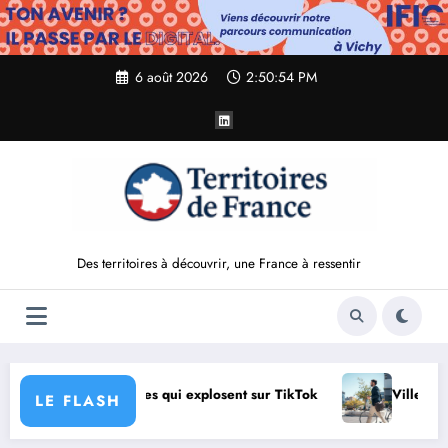
Aller
au
contenu
6 août 2026
2:50:57 PM
Des territoires à découvrir, une France à ressentir
is ?
Le PIC à Clermont-Ferrand : comment une friche Miche
LE FLASH